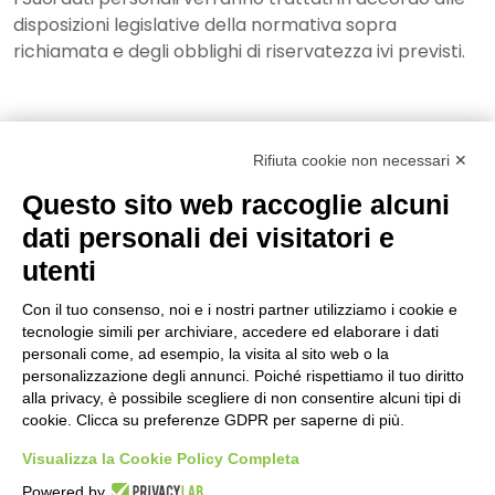
disposizioni legislative della normativa sopra
richiamata e degli obblighi di riservatezza ivi previsti.
Rifiuta cookie non necessari ✕
Questo sito web raccoglie alcuni
dati personali dei visitatori e
utenti
P.IVA 02330030129 | CAPITALE I.V. €100.000
Con il tuo consenso, noi e i nostri partner utilizziamo i cookie e
Copyright © 2025 | Magnetic Media Busto Arsizio srl - 21052 Busto
tecnologie simili per archiviare, accedere ed elaborare i dati
Arsizio (VA) via Torino, 15 | Email.
| Tel.
info@mmbusto.com
0331
personali come, ad esempio, la visita al sito web o la
| Fax
|
33.21.86
0331 67.00.57
personalizzazione degli annunci. Poiché rispettiamo il tuo diritto
Tutti i diritti riservati -
Credits
alla privacy, è possibile scegliere di non consentire alcuni tipi di
cookie. Clicca su preferenze GDPR per saperne di più.
NEWSLETTER
Visualizza la Cookie Policy Completa
Se vuoi rimanere sempre aggiornato sulle nostre comunicazioni
iscriviti alla newsletter!
Powered by