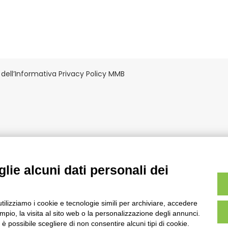
dell’Informativa Privacy Policy MMB
lie alcuni dati personali dei
NEWSLETTER
Se vuoi rimanere sempre aggiornat
utilizziamo i cookie e tecnologie simili per archiviare, accedere
nostre comunicazioni iscriviti alla
pio, la visita al sito web o la personalizzazione degli annunci.
newsletter!
, è possibile scegliere di non consentire alcuni tipi di cookie.