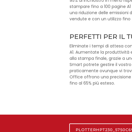
95% di inchiostro in meno risp
stampare fino a 100 pagine A1 
una riduzione delle emissioni 
vendute e con un utilizzo fino a
PERFETTI PER IL
Eliminate i tempi di attesa co
A1. Aumentate la produttività 
alla stampa finale, grazie a un
Smart potrete gestire il vostr
praticamente ovunque vi troviat
Office offrono una precisione 
fino al 65% più esteso.
PLOTTERHPT230_5750C6