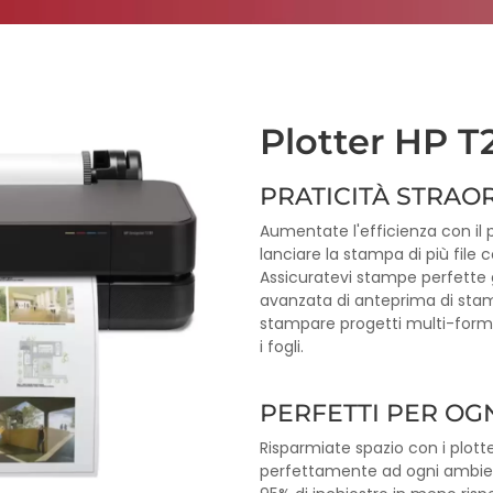
Plotter HP T
PRATICITÀ STRAO
Aumentate l'efficienza con il 
lanciare la stampa di più file c
Assicuratevi stampe perfette gr
avanzata di anteprima di stam
stampare progetti multi-for
i fogli.
PERFETTI PER OG
Risparmiate spazio con i plott
perfettamente ad ogni ambient