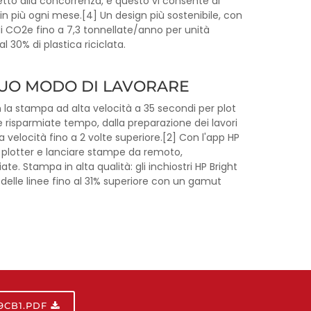
etto alla concorrenza, e questo vi consente di
in più ogni mese.[4] Un design più sostenibile, con
di CO2e fino a 7,3 tonnellate/anno per unità
l 30% di plastica riciclata.
 TUO MODO DI LAVORARE
n la stampa ad alta velocità a 35 secondi per plot
e risparmiate tempo, dalla preparazione dei lavori
a velocità fino a 2 volte superiore.[2] Con l'app HP
o plotter e lanciare stampe da remoto,
e. Stampa in alta qualità: gli inchiostri HP Bright
delle linee fino al 31% superiore con un gamut
9CB1.PDF